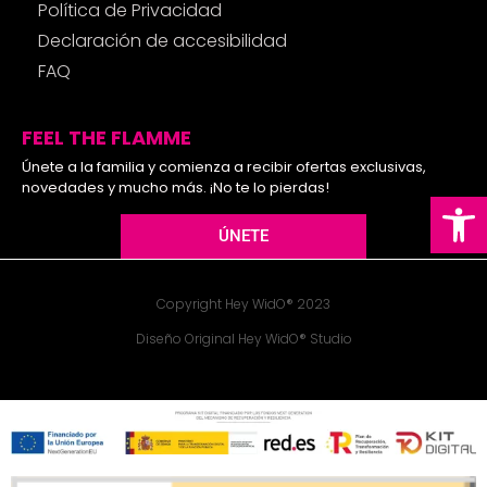
Política de Privacidad
Declaración de accesibilidad
FAQ
FEEL THE FLAMME
Únete a la familia y comienza a recibir ofertas exclusivas,
novedades y mucho más. ¡No te lo pierdas!
Ab
ÚNETE
Copyright Hey WidO® 2023
Diseño Original Hey WidO® Studio