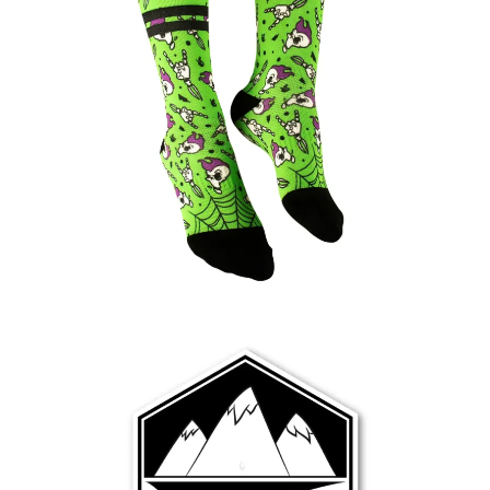
14.99
€
Ver más
1.99
€