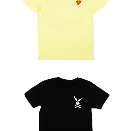
24.99
€
Ver más
24.99
€