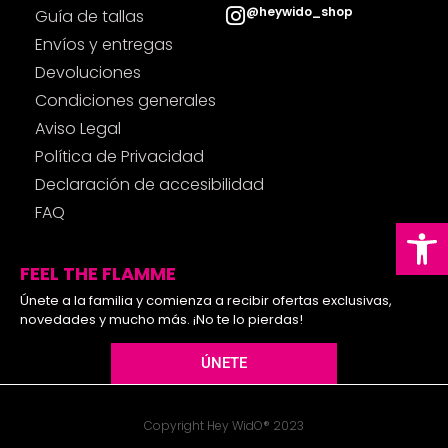
@heywido_shop
Guía de tallas
Envíos y entregas
Devoluciones
Condiciones generales
Aviso Legal
Política de Privacidad
Declaración de accesibilidad
FAQ
Ab
FEEL THE FLAMME
Únete a la familia y comienza a recibir ofertas exclusivas,
novedades y mucho más. ¡No te lo pierdas!
ÚNETE
Copyright Hey WidO® 2023