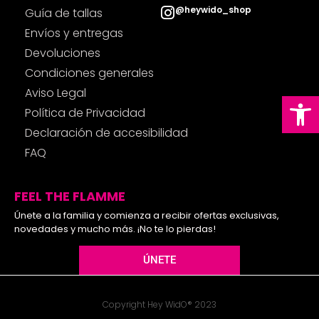
@heywido_shop
Guía de tallas
Envíos y entregas
Devoluciones
Condiciones generales
Aviso Legal
Ab
Política de Privacidad
Declaración de accesibilidad
FAQ
FEEL THE FLAMME
Únete a la familia y comienza a recibir ofertas exclusivas,
novedades y mucho más. ¡No te lo pierdas!
ÚNETE
Copyright Hey WidO® 2023