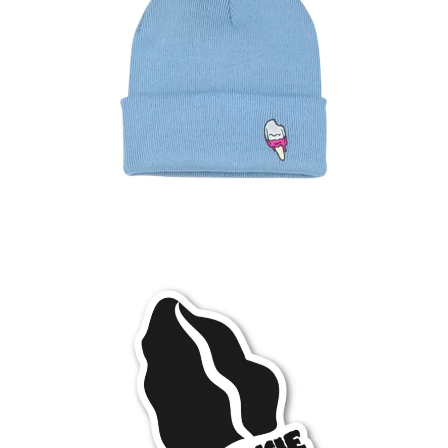
19.99
€
Ver más
1.50
€